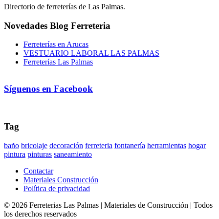
Directorio de ferreterías de Las Palmas.
Novedades Blog Ferreteria
Ferreterías en Arucas
VESTUARIO LABORAL LAS PALMAS
Ferreterías Las Palmas
Síguenos en Facebook
Tag
baño
bricolaje
decoración
ferreteria
fontanería
herramientas
hogar
pintura
pinturas
saneamiento
Contactar
Materiales Construcción
Política de privacidad
©
2026
Ferreterias Las Palmas | Materiales de Construcción
| Todos
los derechos reservados