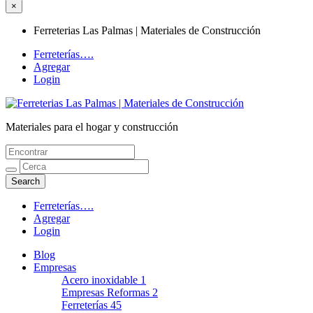
×
Ferreterias Las Palmas | Materiales de Construcción
Ferreterías….
Agregar
Login
Materiales para el hogar y construcción
Ferreterias Las Palmas | Materiales de
Construcción
Ferreterías….
Agregar
Login
Blog
Empresas
Acero inoxidable
1
Empresas Reformas
2
Ferreterías
45