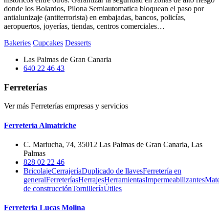
donde los Bolardos, Pilona Semiautomatica bloquean el paso por
antialunizaje (antiterrorista) en embajadas, bancos, policías,
aeropuertos, joyerías, tiendas, centros comerciales…
Bakeries
Cupcakes
Desserts
Las Palmas de Gran Canaria
640 22 46 43
Ferreterías
Ver más Ferreterías empresas y servicios
Ferretería Almatriche
C. Mariucha, 74, 35012 Las Palmas de Gran Canaria, Las
Palmas
828 02 22 46
Bricolaje
Cerrajería
Duplicado de llaves
Ferretería en
general
Ferreterías
Herrajes
Herramientas
Impermeabilizantes
Mate
de construcción
Tornillería
Útiles
Ferretería Lucas Molina