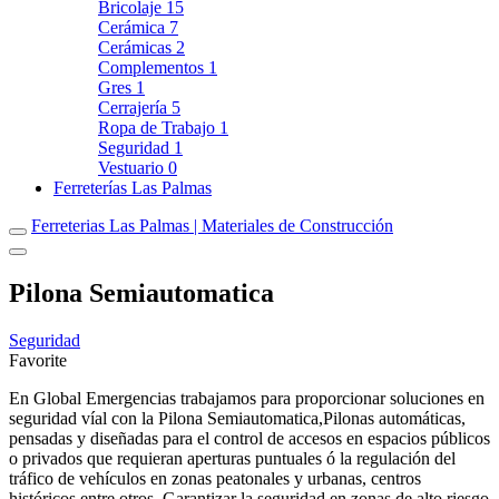
Bricolaje
15
Cerámica
7
Cerámicas
2
Complementos
1
Gres
1
Cerrajería
5
Ropa de Trabajo
1
Seguridad
1
Vestuario
0
Ferreterías Las Palmas
Ferreterias Las Palmas | Materiales de Construcción
Pilona Semiautomatica
Seguridad
Favorite
En Global Emergencias trabajamos para proporcionar soluciones en
seguridad víal con la Pilona Semiautomatica,Pilonas automáticas,
pensadas y diseñadas para el control de accesos en espacios públicos
o privados que requieran aperturas puntuales ó la regulación del
tráfico de vehículos en zonas peatonales y urbanas, centros
históricos entre otros. Garantizar la seguridad en zonas de alto riesgo