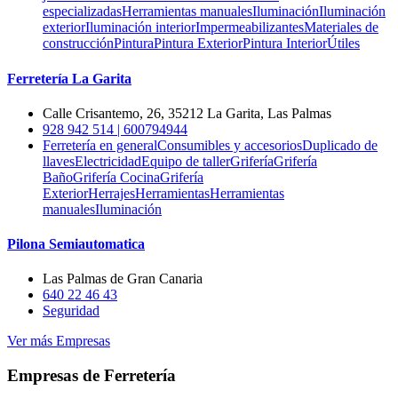
especializadas
Herramientas manuales
Iluminación
Iluminación
exterior
Iluminación interior
Impermeabilizantes
Materiales de
construcción
Pintura
Pintura Exterior
Pintura Interior
Útiles
Ferretería La Garita
Calle Crisantemo, 26, 35212 La Garita, Las Palmas
928 942 514 | 600794944
Ferretería en general
Consumibles y accesorios
Duplicado de
llaves
Electricidad
Equipo de taller
Grifería
Grifería
Baño
Grifería Cocina
Grifería
Exterior
Herrajes
Herramientas
Herramientas
manuales
Iluminación
Pilona Semiautomatica
Las Palmas de Gran Canaria
640 22 46 43
Seguridad
Ver más Empresas
Empresas de Ferretería