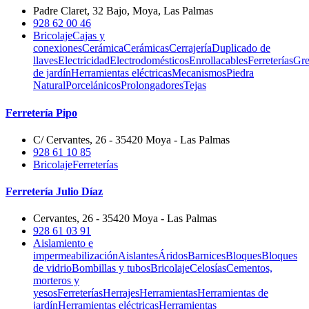
Padre Claret, 32 Bajo, Moya, Las Palmas
928 62 00 46
Bricolaje
Cajas y
conexiones
Cerámica
Cerámicas
Cerrajería
Duplicado de
llaves
Electricidad
Electrodomésticos
Enrollacables
Ferreterías
Gre
de jardín
Herramientas eléctricas
Mecanismos
Piedra
Natural
Porcelánicos
Prolongadores
Tejas
Ferretería Pipo
C/ Cervantes, 26 - 35420 Moya - Las Palmas
928 61 10 85
Bricolaje
Ferreterías
Ferretería Julio Díaz
Cervantes, 26 - 35420 Moya - Las Palmas
928 61 03 91
Aislamiento e
impermeabilización
Aislantes
Áridos
Barnices
Bloques
Bloques
de vidrio
Bombillas y tubos
Bricolaje
Celosías
Cementos,
morteros y
yesos
Ferreterías
Herrajes
Herramientas
Herramientas de
jardín
Herramientas eléctricas
Herramientas