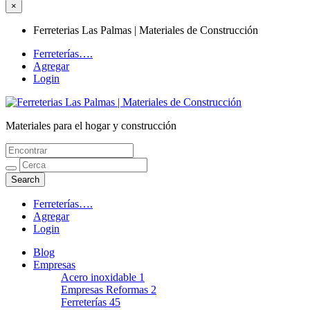
×
Ferreterias Las Palmas | Materiales de Construcción
Ferreterías….
Agregar
Login
Materiales para el hogar y construcción
Ferreterias Las Palmas | Materiales de
Construcción
Ferreterías….
Agregar
Login
Blog
Empresas
Acero inoxidable
1
Empresas Reformas
2
Ferreterías
45