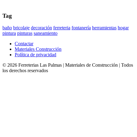
Tag
baño
bricolaje
decoración
ferreteria
fontanería
herramientas
hogar
pintura
pinturas
saneamiento
Contactar
Materiales Construcción
Política de privacidad
©
2026
Ferreterias Las Palmas | Materiales de Construcción
| Todos
los derechos reservados