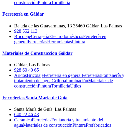
construcción
Pintura
Tornillería
Ferretería en Gáldar
Bajada de las Guayarminas, 13 35460 Gáldar, Las Palmas
928 552 113
Bricolaje
Cerrajería
Electrodomésticos
Ferretería en
general
Ferreterías
Herramientas
Pintura
Materiales de Construccion Gáldar
Gáldar, Las Palmas
928 60 40 65
Áridos
Bricolaje
Ferretería en general
Ferreterías
Fontanería y
tratamiento del agua
Grifería
Iluminación
Materiales de
construcción
Pintura
Tornillería
Útiles
Ferreterías Santa María de Guía
Santa María de Guía, Las Palmas
640 22 46 43
Cerámica
Ferreterías
Fontanería y tratamiento del
agua
Materiales de construcción
Pintura
Prefabricados