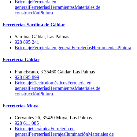
Bricolaje
Ferretería en
general
Ferreterías
Herramientas
Materiales de
construcción
Pintura
Ferreterias Sardina de Gáldar
Sardina, Gáldar, Las Palmas
928 895 241
Bricolaje
Ferretería en general
Ferreterías
Herramientas
Pintura
Ferretería Gáldar
Franciscano, 3 35460 Gáldar, Las Palmas
928 895 899
Bricolaje
Electrodomésticos
Ferretería en
general
Ferreterías
Herramientas
Materiales de
construcción
Pintura
Ferreterías Moya
Cervantes 26, 35420 Moya, Las Palmas
928 611 085
Bricolaje
Cerámica
Ferretería en
general
Ferreterías
Herrajes
Iluminación
Materiales de