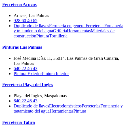
Ferretería Arucas
Arucas, Las Palmas
928 60 40 65
Duplicado de llaves
Ferretería en general
Ferreterías
Fontanería
y tratamiento del agua
Grifería
Herramientas
Materiales de
construcción
Pintura
Tornillería
Pinturas Las Palmas
José Medina Díaz 11, 35014, Las Palmas de Gran Canaria,
Las Palmas
640 22 46 43
Pintura Exterior
Pintura Interior
Ferretería Playa del Ingles
Playa del Ingles, Maspalomas
640 22 46 43
Duplicado de llaves
Electrodomésticos
Ferreterías
Fontanería y
tratamiento del agua
Herramientas
Pintura
Ferretería Tafira