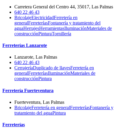
Carretera General del Centro 44, 35017, Las Palmas
640 22 46 43
Bricolaje
Electricidad
Ferretería en
general
Ferreterías
Fontanería y tratamiento del
agua
Herrajes
Herramientas
Iluminación
Materiales de
construcción
Pintura
Tornillería
Ferreterías Lanzarote
Lanzarote, Las Palmas
640 22 46 43
Cerrajería
Duplicado de llaves
Ferretería en
general
Ferreterías
Iluminación
Materiales de
construcción
Pintura
Ferretería Fuerteventura
Fuerteventura, Las Palmas
Bricolaje
Ferretería en general
Ferreterías
Fontanería y
tratamiento del agua
Pintura
Ferreterías