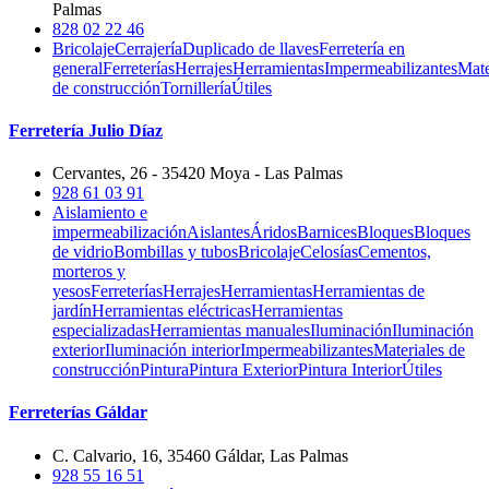
Palmas
828 02 22 46
Bricolaje
Cerrajería
Duplicado de llaves
Ferretería en
general
Ferreterías
Herrajes
Herramientas
Impermeabilizantes
Mate
de construcción
Tornillería
Útiles
Ferretería Julio Díaz
Cervantes, 26 - 35420 Moya - Las Palmas
928 61 03 91
Aislamiento e
impermeabilización
Aislantes
Áridos
Barnices
Bloques
Bloques
de vidrio
Bombillas y tubos
Bricolaje
Celosías
Cementos,
morteros y
yesos
Ferreterías
Herrajes
Herramientas
Herramientas de
jardín
Herramientas eléctricas
Herramientas
especializadas
Herramientas manuales
Iluminación
Iluminación
exterior
Iluminación interior
Impermeabilizantes
Materiales de
construcción
Pintura
Pintura Exterior
Pintura Interior
Útiles
Ferreterías Gáldar
C. Calvario, 16, 35460 Gáldar, Las Palmas
928 55 16 51