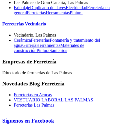
Las Palmas de Gran Canaria, Las Palmas
Bricolaje
Duplicado de llaves
Electricidad
Ferretería en
general
Ferreterías
Herramientas
Pintura
Ferreterías Vecindario
Vecindario, Las Palmas
Cerámica
Ferreterías
Fontanería y tratamiento del
agua
Grifería
Herramientas
Materiales de
construcción
Pintura
Sanitarios
Empresas de Ferretería
Directorio de ferreterías de Las Palmas.
Novedades Blog Ferreteria
Ferreterías en Arucas
VESTUARIO LABORAL LAS PALMAS
Ferreterías Las Palmas
Síguenos en Facebook