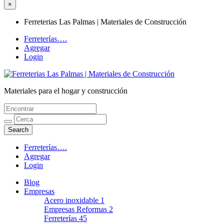
×
Ferreterias Las Palmas | Materiales de Construcción
Ferreterías….
Agregar
Login
Materiales para el hogar y construcción
Ferreterias Las Palmas | Materiales de
Construcción
Ferreterías….
Agregar
Login
Blog
Empresas
Acero inoxidable
1
Empresas Reformas
2
Ferreterías
45