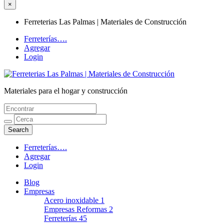
×
Ferreterias Las Palmas | Materiales de Construcción
Ferreterías….
Agregar
Login
Materiales para el hogar y construcción
Ferreterias Las Palmas | Materiales de
Construcción
Ferreterías….
Agregar
Login
Blog
Empresas
Acero inoxidable
1
Empresas Reformas
2
Ferreterías
45