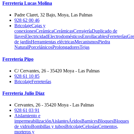
Ferretería Lucas Molina
Padre Claret, 32 Bajo, Moya, Las Palmas
928 62 00 46
Bricolaje
Cajas y
conexiones
Cerámica
Cerámicas
Cerrajería
Duplicado de
llaves
Electricidad
Electrodomésticos
Enrollacables
Ferreterías
Gre
de jardín
Herramientas eléctricas
Mecanismos
Piedra
Natural
Porcelánicos
Prolongadores
Tejas
Ferretería Pipo
C/ Cervantes, 26 - 35420 Moya - Las Palmas
928 61 10 85
Bricolaje
Ferreterías
Ferretería Julio Díaz
Cervantes, 26 - 35420 Moya - Las Palmas
928 61 03 91
Aislamiento e
impermeabilización
Aislantes
Áridos
Barnices
Bloques
Bloques
de vidrio
Bombillas y tubos
Bricolaje
Celosías
Cementos,
morteros y