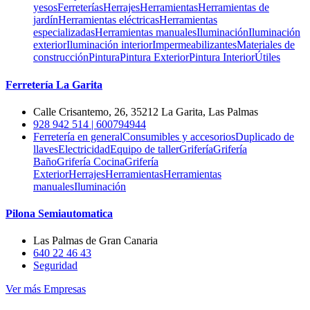
yesos
Ferreterías
Herrajes
Herramientas
Herramientas de
jardín
Herramientas eléctricas
Herramientas
especializadas
Herramientas manuales
Iluminación
Iluminación
exterior
Iluminación interior
Impermeabilizantes
Materiales de
construcción
Pintura
Pintura Exterior
Pintura Interior
Útiles
Ferretería La Garita
Calle Crisantemo, 26, 35212 La Garita, Las Palmas
928 942 514 | 600794944
Ferretería en general
Consumibles y accesorios
Duplicado de
llaves
Electricidad
Equipo de taller
Grifería
Grifería
Baño
Grifería Cocina
Grifería
Exterior
Herrajes
Herramientas
Herramientas
manuales
Iluminación
Pilona Semiautomatica
Las Palmas de Gran Canaria
640 22 46 43
Seguridad
Ver más Empresas