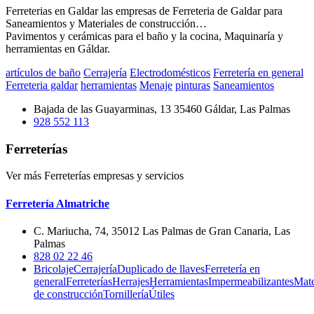
Ferreterias en Galdar las empresas de Ferreteria de Galdar para
Saneamientos y Materiales de construcción…
Pavimentos y cerámicas para el baño y la cocina, Maquinaría y
herramientas en Gáldar.
artículos de baño
Cerrajería
Electrodomésticos
Ferretería en general
Ferreteria galdar
herramientas
Menaje
pinturas
Saneamientos
Bajada de las Guayarminas, 13 35460 Gáldar, Las Palmas
928 552 113
Ferreterías
Ver más Ferreterías empresas y servicios
Ferretería Almatriche
C. Mariucha, 74, 35012 Las Palmas de Gran Canaria, Las
Palmas
828 02 22 46
Bricolaje
Cerrajería
Duplicado de llaves
Ferretería en
general
Ferreterías
Herrajes
Herramientas
Impermeabilizantes
Mate
de construcción
Tornillería
Útiles