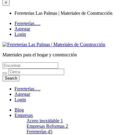
×
Ferreterias Las Palmas | Materiales de Construcción
Ferreterías….
Agregar
Login
Materiales para el hogar y construcción
Ferreterias Las Palmas | Materiales de
Construcción
Ferreterías….
Agregar
Login
Blog
Empresas
Acero inoxidable
1
Empresas Reformas
2
Ferreterías
45