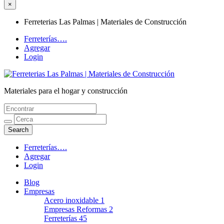
×
Ferreterias Las Palmas | Materiales de Construcción
Ferreterías….
Agregar
Login
Materiales para el hogar y construcción
Ferreterias Las Palmas | Materiales de
Construcción
Ferreterías….
Agregar
Login
Blog
Empresas
Acero inoxidable
1
Empresas Reformas
2
Ferreterías
45