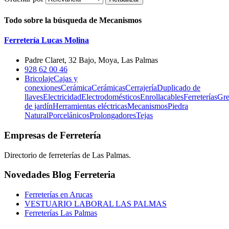
Todo sobre la búsqueda de Mecanismos
Ferretería Lucas Molina
Padre Claret, 32 Bajo, Moya, Las Palmas
928 62 00 46
Bricolaje
Cajas y
conexiones
Cerámica
Cerámicas
Cerrajería
Duplicado de
llaves
Electricidad
Electrodomésticos
Enrollacables
Ferreterías
Gre
de jardín
Herramientas eléctricas
Mecanismos
Piedra
Natural
Porcelánicos
Prolongadores
Tejas
Empresas de Ferretería
Directorio de ferreterías de Las Palmas.
Novedades Blog Ferreteria
Ferreterías en Arucas
VESTUARIO LABORAL LAS PALMAS
Ferreterías Las Palmas