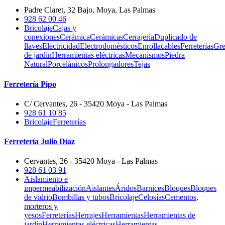
Padre Claret, 32 Bajo, Moya, Las Palmas
928 62 00 46
Bricolaje
Cajas y
conexiones
Cerámica
Cerámicas
Cerrajería
Duplicado de
llaves
Electricidad
Electrodomésticos
Enrollacables
Ferreterías
Gre
de jardín
Herramientas eléctricas
Mecanismos
Piedra
Natural
Porcelánicos
Prolongadores
Tejas
Ferretería Pipo
C/ Cervantes, 26 - 35420 Moya - Las Palmas
928 61 10 85
Bricolaje
Ferreterías
Ferretería Julio Díaz
Cervantes, 26 - 35420 Moya - Las Palmas
928 61 03 91
Aislamiento e
impermeabilización
Aislantes
Áridos
Barnices
Bloques
Bloques
de vidrio
Bombillas y tubos
Bricolaje
Celosías
Cementos,
morteros y
yesos
Ferreterías
Herrajes
Herramientas
Herramientas de
jardín
Herramientas eléctricas
Herramientas