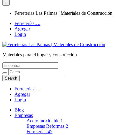
×
Ferreterias Las Palmas | Materiales de Construcción
Ferreterías….
Agregar
Login
Materiales para el hogar y construcción
Ferreterias Las Palmas | Materiales de
Construcción
Ferreterías….
Agregar
Login
Blog
Empresas
Acero inoxidable
1
Empresas Reformas
2
Ferreterías
45