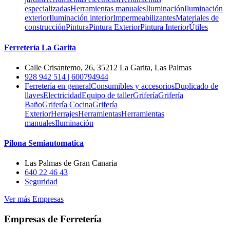
especializadas
Herramientas manuales
Iluminación
Iluminación
exterior
Iluminación interior
Impermeabilizantes
Materiales de
construcción
Pintura
Pintura Exterior
Pintura Interior
Útiles
Ferretería La Garita
Calle Crisantemo, 26, 35212 La Garita, Las Palmas
928 942 514 | 600794944
Ferretería en general
Consumibles y accesorios
Duplicado de
llaves
Electricidad
Equipo de taller
Grifería
Grifería
Baño
Grifería Cocina
Grifería
Exterior
Herrajes
Herramientas
Herramientas
manuales
Iluminación
Pilona Semiautomatica
Las Palmas de Gran Canaria
640 22 46 43
Seguridad
Ver más Empresas
Empresas de Ferretería