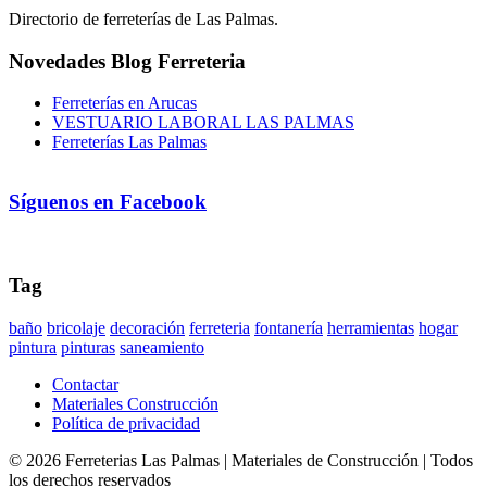
Directorio de ferreterías de Las Palmas.
Novedades Blog Ferreteria
Ferreterías en Arucas
VESTUARIO LABORAL LAS PALMAS
Ferreterías Las Palmas
Síguenos en Facebook
Tag
baño
bricolaje
decoración
ferreteria
fontanería
herramientas
hogar
pintura
pinturas
saneamiento
Contactar
Materiales Construcción
Política de privacidad
©
2026
Ferreterias Las Palmas | Materiales de Construcción
| Todos
los derechos reservados