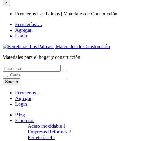
×
Ferreterias Las Palmas | Materiales de Construcción
Ferreterías….
Agregar
Login
Materiales para el hogar y construcción
Ferreterias Las Palmas | Materiales de
Construcción
Ferreterías….
Agregar
Login
Blog
Empresas
Acero inoxidable
1
Empresas Reformas
2
Ferreterías
45